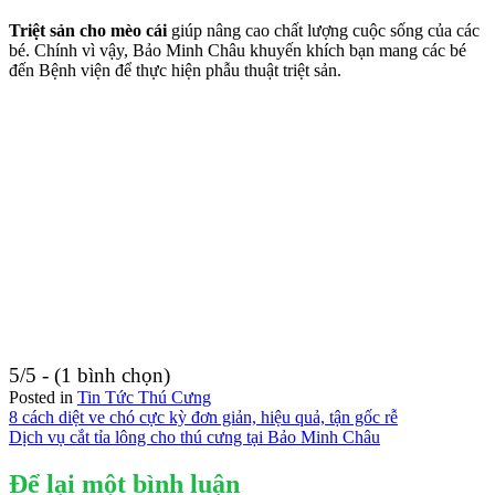
Triệt sản cho mèo cái
giúp nâng cao chất lượng cuộc sống của các
bé. Chính vì vậy, Bảo Minh Châu khuyến khích bạn mang các bé
đến Bệnh viện để thực hiện phẫu thuật triệt sản.
5/5 - (1 bình chọn)
Posted in
Tin Tức Thú Cưng
Điều
8 cách diệt ve chó cực kỳ đơn giản, hiệu quả, tận gốc rễ
Dịch vụ cắt tỉa lông cho thú cưng tại Bảo Minh Châu
hướng
bài
Để lại một bình luận