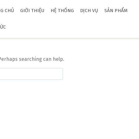
G CHỦ
GIỚI THIỆU
HỆ THỐNG
DỊCH VỤ
SẢN PHẨM
TỨC
. Perhaps searching can help.