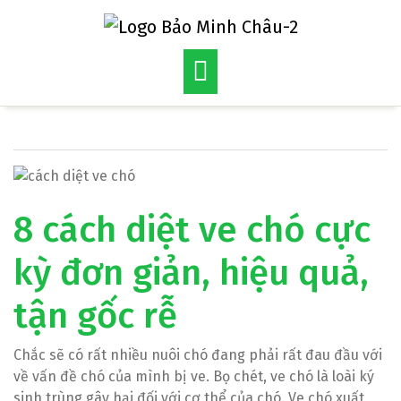
Skip
to
content
8 cách diệt ve chó cực
kỳ đơn giản, hiệu quả,
tận gốc rễ
Chắc sẽ có rất nhiều nuôi chó đang phải rất đau đầu với
về vấn đề chó của mình bị ve. Bọ chét, ve chó là loài ký
sinh trùng gây hại đối với cơ thể của chó. Ve chó xuất