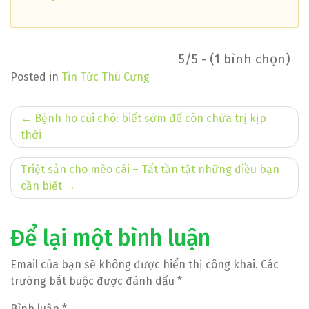
5/5 - (1 bình chọn)
Posted in
Tin Tức Thú Cưng
Điều
Bệnh ho cũi chó: biết sớm để còn chữa trị kịp
thời
hướng
bài
Triệt sản cho mèo cái – Tất tần tật những điều bạn
cần biết
viết
Để lại một bình luận
Email của bạn sẽ không được hiển thị công khai.
Các
trường bắt buộc được đánh dấu
*
Bình luận
*