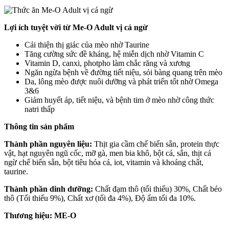
Lợi ích tuyệt vời từ Me-O Adult vị cá ngừ
Cải thiện thị giác của mèo nhờ Taurine
Tăng cường sức đề kháng, hệ miễn dịch nhờ Vitamin C
Vitamin D, canxi, photpho làm chắc răng và xương
Ngăn ngừa bệnh về đường tiết niệu, sỏi bàng quang trên mèo
Da, lông mèo được nuôi dưỡng và phát triển tốt nhờ Omega
3&6
Giảm huyết áp, tiết niệu, và bệnh tim ở mèo nhờ công thức
natri thấp
Thông tin sản phẩm
Thành phần nguyên liệu:
Thịt gia cầm chế biến sẵn, protein thực
vật, hạt nguyên ngũ cốc, mỡ gà, men bia khô, bột cá, sắn, thịt cá
ngừ chế biến sẵn, bột tiêu hóa cá, iot, vitamin và khoáng chất,
taurine.
Thành phần dinh dưỡng:
Chất đạm thô (tối thiểu) 30%, Chất béo
thô (Tối thiểu 9%), Chất xơ (tối đa 4%), Độ ẩm tối đa 10%.
Thương hiệu: ME-O