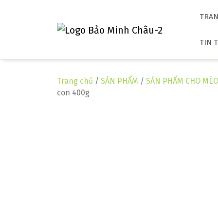
Skip
to
TRAN
content
TIN 
Trang chủ
/
SẢN PHẨM
/
SẢN PHẨM CHO MÈ
con 400g