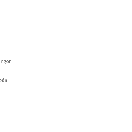
m ngon
toàn