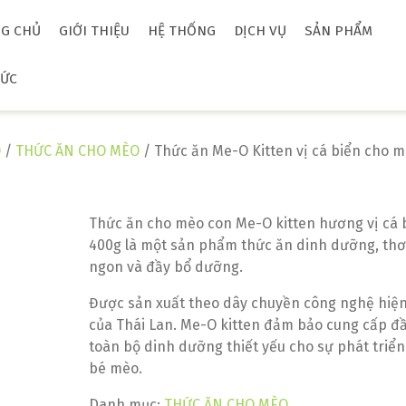
G CHỦ
GIỚI THIỆU
HỆ THỐNG
DỊCH VỤ
SẢN PHẨM
TỨC
O
/
THỨC ĂN CHO MÈO
/ Thức ăn Me-O Kitten vị cá biển cho 
Thức ăn cho mèo con Me-O kitten hương vị cá 
400g là một sản phẩm thức ăn dinh dưỡng, th
ngon và đầy bổ dưỡng.
Được sản xuất theo dây chuyền công nghệ hiện
của Thái Lan. Me-O kitten đảm bảo cung cấp đ
toàn bộ dinh dưỡng thiết yếu cho sự phát triển
bé mèo.
Danh mục:
THỨC ĂN CHO MÈO