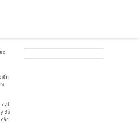
mèo
biển
ơm
 đại
ầy đủ
 các