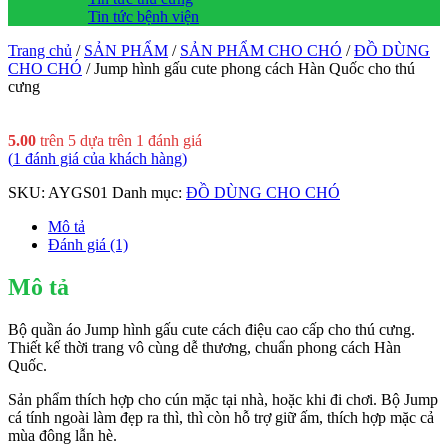
Tin tức bệnh viện
Trang chủ
/
SẢN PHẨM
/
SẢN PHẨM CHO CHÓ
/
ĐỒ DÙNG
CHO CHÓ
/ Jump hình gấu cute phong cách Hàn Quốc cho thú
cưng
5.00
trên 5 dựa trên
1
đánh giá
(
1
đánh giá của khách hàng)
SKU:
AYGS01
Danh mục:
ĐỒ DÙNG CHO CHÓ
Mô tả
Đánh giá (1)
Mô tả
Bộ quần áo Jump hình gấu cute cách
điệu cao cấp cho thú cưng.
Thiết kế thời trang vô cùng dễ thương, chuẩn phong cách Hàn
Quốc.
Sản phẩm thích hợp cho cún mặc tại nhà, hoặc khi đi chơi. Bộ Jump
cá tính ngoài làm đẹp ra thì, thì còn hỗ trợ giữ ấm, thích hợp mặc cả
mùa đông lẫn hè.