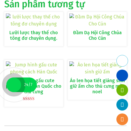
Sản phẩm tương tự
Lưỡi lược thay thế cho
Đầm Dạ Hội Công Chúa
tông đơ chuyên dụng.
Cho Cún
Jump hình gấu cute
Áo len họa tiết giáng sinh
24/7
phong cách Hàn Quốc cho
giữ ấm cho thú cưng mùa
thú cưng
noel
Được xếp
hạng
5.00
5 sao