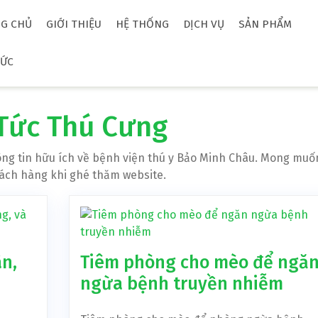
G CHỦ
GIỚI THIỆU
HỆ THỐNG
DỊCH VỤ
SẢN PHẨM
TỨC
 Tức Thú Cưng
ng tin hữu ích về bệnh viện thú y Bảo Minh Châu. Mong mu
hách hàng khi ghé thăm website.
n,
Tiêm phòng cho mèo để ngă
ngừa bệnh truyền nhiễm