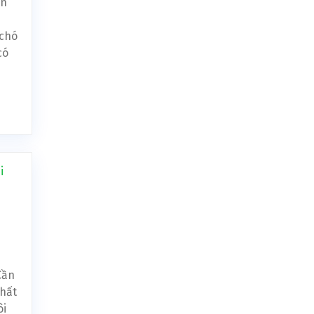
ần
chó
có
Cần
nhất
ôi