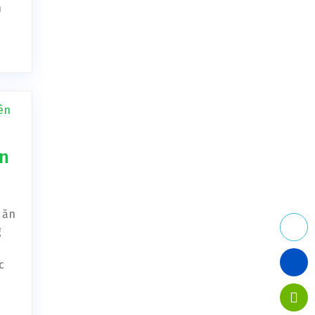
h
ên
 ăn
g
c