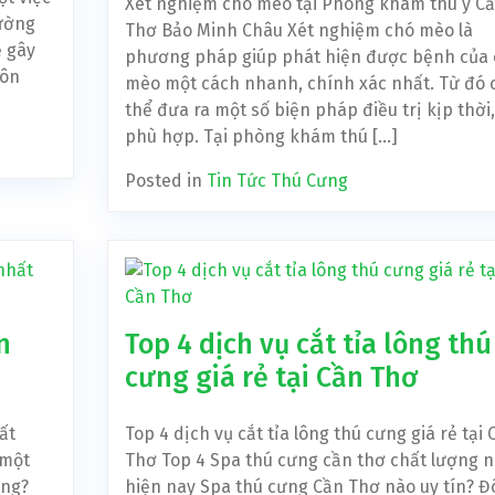
Xét nghiệm chó mèo tại Phòng khám thú y C
rường
Thơ Bảo Minh Châu Xét nghiệm chó mèo là
ẽ gây
phương pháp giúp phát hiện được bệnh của 
nôn
mèo một cách nhanh, chính xác nhất. Từ đó 
thể đưa ra một số biện pháp điều trị kịp thời,
phù hợp. Tại phòng khám thú […]
Posted in
Tin Tức Thú Cưng
n
Top 4 dịch vụ cắt tỉa lông thú
cưng giá rẻ tại Cần Thơ
ất
Top 4 dịch vụ cắt tỉa lông thú cưng giá rẻ tại 
 một
Thơ Top 4 Spa thú cưng cần thơ chất lượng 
ợng?
hiện nay Spa thú cưng Cần Thơ nào uy tín? Đ