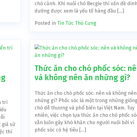
chó cảnh. Khi nuôi chó Becgie thì vấn đề din
dưỡng được xem là yếu tố hàng đầu […]
Posted in
Tin Tức Thú Cưng
Thức ăn cho chó phốc sóc: n
ng
và không nên ăn những gì?
Thức ăn cho chó phốc sóc: nên và không nên
những gì? Phốc sóc là một trong những giốn
 trí
chó dễ thương và phổ biến tại Việt Nam. Tuy
iếu
nhiên, việc chọn lựa thức ăn cho chó phốc só
ỗi
vẫn luôn gây khó khăn cho người nuôi bởi vì
 giả sử
phốc sóc có hệ tiêu […]
ệc thì