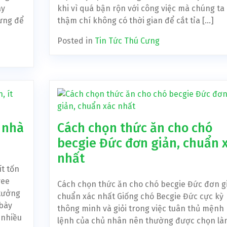
ây
khi vì quá bận rộn với công việc mà chúng ta
ưng để
thậm chí không có thời gian để cắt tỉa […]
Posted in
Tin Tức Thú Cưng
 nhà
Cách chọn thức ăn cho chó
becgie Đức đơn giản, chuẩn 
nhất
ít tốn
ree
Cách chọn thức ăn cho chó becgie Đức đơn g
 tưởng
chuẩn xác nhất Giống chó Becgie Đức cực kỳ
 bày
thông minh và giỏi trong việc tuân thủ mệnh
 nhiều
lệnh của chủ nhân nên thường được chọn là