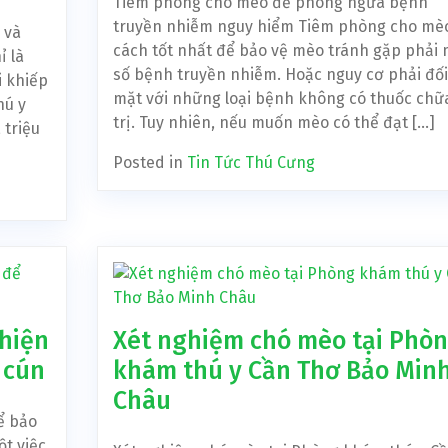
Tiêm phòng cho mèo để phòng ngừa bệnh
truyền nhiễm nguy hiểm Tiêm phòng cho mèo
 và
cách tốt nhất để bảo vệ mèo tránh gặp phải 
ỉ là
số bệnh truyền nhiễm. Hoặc nguy cơ phải đối
i khiếp
mặt với những loại bệnh không có thuốc chữ
hú y
trị. Tuy nhiên, nếu muốn mèo có thể đạt […]
 triệu
Posted in
Tin Tức Thú Cưng
 hiện
Xét nghiệm chó mèo tại Phò
 cún
khám thú y Cần Thơ Bảo Min
Châu
ể bảo
ột việc