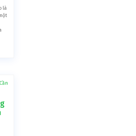
 là
một
a
ng
h