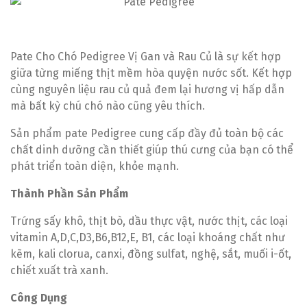
Pate Cho Chó Pedigree Vị Gan và Rau Củ là sự kết hợp
giữa từng miếng thịt mềm hòa quyện nước sốt. Kết hợp
cùng nguyên liệu rau củ quả đem lại hương vị hấp dẫn
mà bất kỳ chú chó nào cũng yêu thích.
Sản phẩm pate Pedigree cung cấp đầy đủ toàn bộ các
chất dinh dưỡng cần thiết giúp thú cưng của bạn có thể
phát triển toàn diện, khỏe mạnh.
Thành Phần Sản Phẩm
Trứng sấy khô, thịt bò, dầu thực vật, nước thịt, các loại
vitamin A,D,C,D3,B6,B12,E, B1, các loại khoáng chất như
kẽm, kali clorua, canxi, đồng sulfat, nghệ, sắt, muối i-ốt,
chiết xuất trà xanh.
Công Dụng