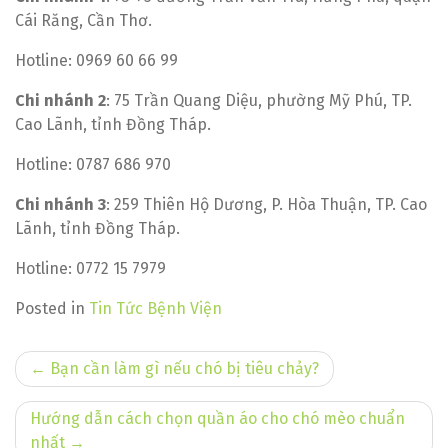
Cái Răng, Cần Thơ.
Hotline: 0969 60 66 99
Chi nhánh 2
: 75 Trần Quang Diệu, phường Mỹ Phú, TP.
Cao Lãnh, tỉnh Đồng Tháp.
Hotline: 0787 686 970
Chi nhánh 3
: 259 Thiên Hộ Dương, P. Hòa Thuận, TP. Cao
Lãnh, tỉnh Đồng Tháp.
Hotline: 0772 15 7979
Posted in
Tin Tức Bệnh Viện
Điều
Bạn cần làm gì nếu chó bị tiêu chảy?
hướng
Hướng dẫn cách chọn quần áo cho chó mèo chuẩn
bài
nhất